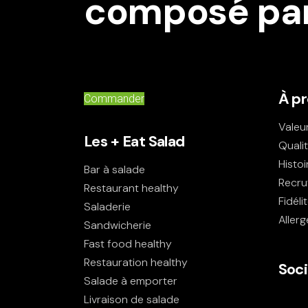
composé par 
À p
Commander
Valeu
Les + Eat Salad
Quali
Histoi
Bar à salade
Recru
Restaurant healthy
Fidéli
Saladerie
Aller
Sandwicherie
Fast food healthy
Restauration healthy
Soci
Salade à emporter
Livraison de salade