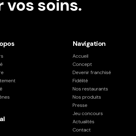
vos soins.
ropos
Navigation
rs
Accueil
té
Concept
re
Devenir franchisé
tement
Fidélité
té
Nos restaurants
gènes
Nos produits
Presse
Jeu concours
al
Actualités
Contact