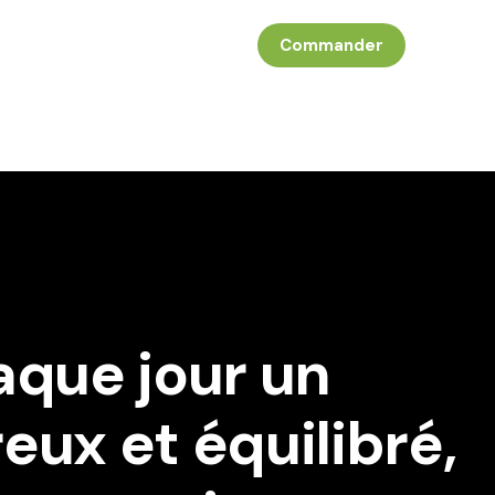
Commander
aque jour un
ux et équilibré,