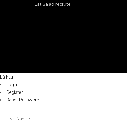
Eat Salad recrute
Là haut
Login
Register
Reset Password