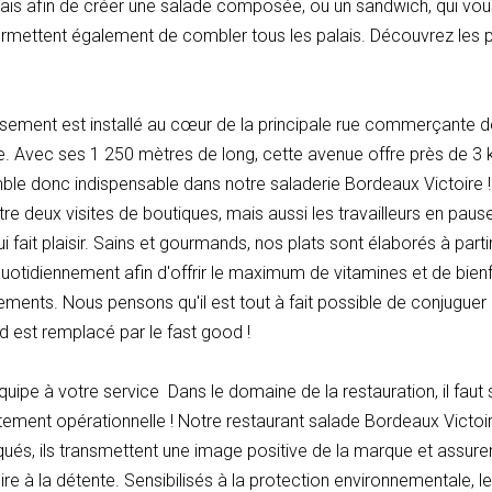
 frais afin de créer une salade composée, ou un sandwich, qui v
 permettent également de combler tous les palais. Découvrez les
ssement est installé au cœur de la principale rue commerçante de
e. Avec ses 1 250 mètres de long, cette avenue offre près de 3 
mble donc indispensable dans notre saladerie Bordeaux Victoire ! 
re deux visites de boutiques, mais aussi les travailleurs en pause
ait plaisir. Sains et gourmands, nos plats sont élaborés à partir 
uotidiennement afin d'offrir le maximum de vitamines et de bienf
ements. Nous pensons qu'il est tout à fait possible de conjuguer
od est remplacé par le fast good !
ipe à votre service Dans le domaine de la restauration, il faut 
faitement opérationnelle ! Notre restaurant salade Bordeaux Victoire
qués, ils transmettent une image positive de la marque et assure
re à la détente. Sensibilisés à la protection environnementale, l