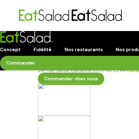
Bordeaux Vic
Concept
Fidélité
Nos restaurants
Nos produ
Commander
247 rue Sainte-Catherine
05 57 80 25 44
Ouver
Commander chez nous