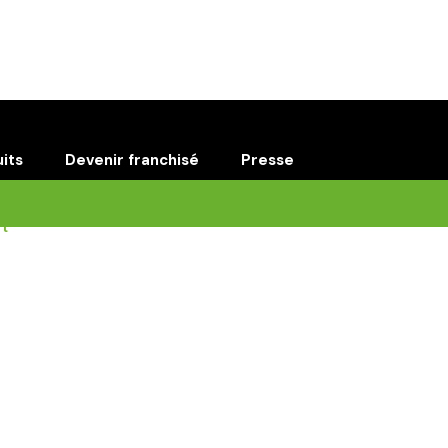
Concept
Fidélité
Nos restaurant
toire
its
Devenir franchisé
Presse
t