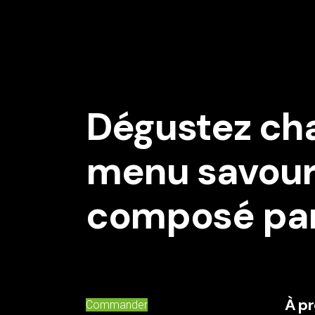
Dégustez ch
menu savoure
composé par 
À p
Commander