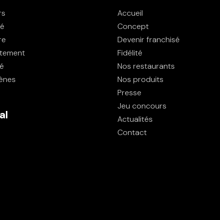
rs
Accueil
té
Concept
re
Devenir franchisé
tement
Fidélité
té
Nos restaurants
gènes
Nos produits
Presse
Jeu concours
al
Actualités
Contact